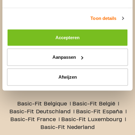
Toon details
Country
LANGUAGE SELECTOR
Language
Accepteren
Aanpassen
SIGUIENTE
Afwijzen
Basic-Fit Belgique
Basic-Fit België
Basic-Fit Deutschland
Basic-Fit España
Basic-Fit France
Basic-Fit Luxembourg
Basic-Fit Nederland