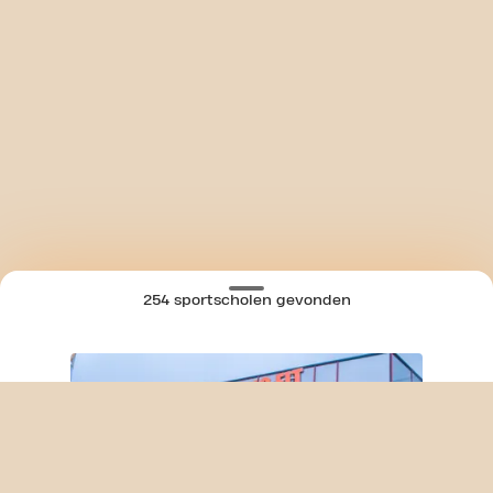
254 sportscholen gevonden
SKIP CLUB MOLENVLIETWEG 24/7
KAART