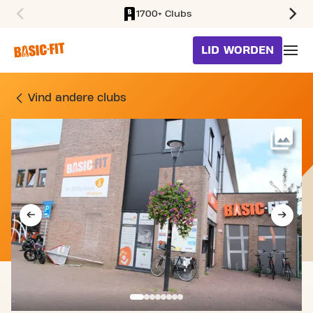
1700+ Clubs
SKIP TO MAIN CONTENT
LID WORDEN
SPORTSCHOOL NIEUWSTRA
Vind andere clubs
Me