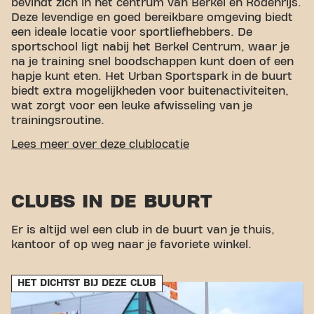
bevindt zich in het centrum van Berkel en Rodenrijs.
Deze levendige en goed bereikbare omgeving biedt
een ideale locatie voor sportliefhebbers. De
sportschool ligt nabij het Berkel Centrum, waar je
na je training snel boodschappen kunt doen of een
hapje kunt eten. Het Urban Sportspark in de buurt
biedt extra mogelijkheden voor buitenactiviteiten,
wat zorgt voor een leuke afwisseling van je
trainingsroutine.
GEMAKKELIJKE BEREIKBAARHEID
Lees meer over deze clublocatie
Onze fitness is makkelijk te bereiken! Je kunt via
verschillende vervoersmogelijkheden bij ons komen:
CLUBS IN DE BUURT
Auto:
Er is parkeergelegenheid beschikbaar bij
de sportschool en in de parkeergarage
Er is altijd wel een club in de buurt van je thuis,
Wilhelminastraat, waardoor het makkelijk is om
kantoor of op weg naar je favoriete winkel.
met de auto te komen.
Bus:
De dichtstbijzijnde bushalte is Sint
Fransiscus, op loopafstand van onze
HET DICHTST BIJ DEZE CLUB
sportschool.
metro:
De metrohalte Westerpolder ligt op korte