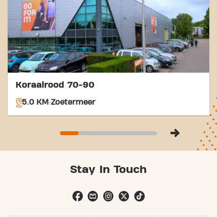
afstand, wat reizen met de metro zeer
toegankelijk maakt.
Fiets:
Het centrum van Berkel en Rodenrijs is
goed bereikbaar met de fiets, en er zijn
fietsenstallingen beschikbaar bij de sportschool.
Met onze centrale ligging en toegankelijke
vervoersverbindingen is het bereiken van je
fitnessdoelen nog nooit zo makkelijk geweest. Kom
Koraalrood 70-90
naar Basic-Fit Berkel en Rodenrijs Nieuwstraat 24/7
in Berkel en Rodenrijs en maak deel uit van onze
5.0 KM
Zoetermeer
fitnessgemeenschap.
Stay In Touch