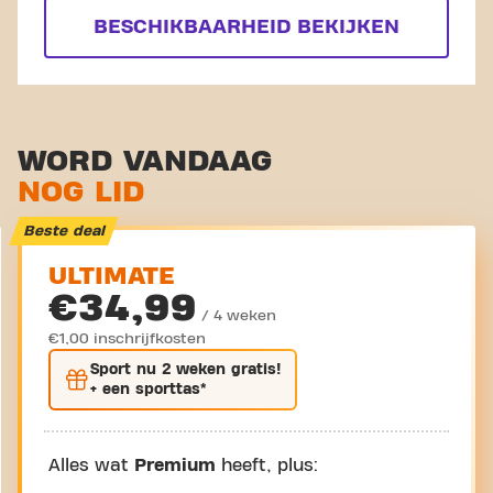
BESCHIKBAARHEID BEKIJKEN
WORD VANDAAG
NOG LID
Beste deal
ULTIMATE
€34,99
/ 4 weken
€1,00 inschrijfkosten
Sport nu
2 weken gratis
!
+ een sporttas*
Alles wat
Premium
heeft, plus: