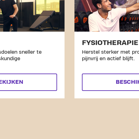
FYSIOTHERAPIE
doelen sneller te
Herstel sterker met pro
skundige
pijnvrij en actief blijft.
EKIJKEN
BESCHI