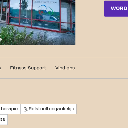
WORD 
c-Fit Aalsmeer Molenvlietweg 24/7
s
Fitness Support
Vind ons
therapie
Rolstoeltoegankelijk
ts