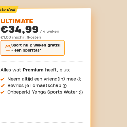
ste deal
ULTIMATE
€34,99
/ 4 weken
€1,00 inschrijfkosten
Sport nu
2 weken gratis
!
+ een sporttas*
Alles wat
Premium
heeft, plus:
Neem altijd een vriend(in) mee
Bevries je lidmaatschap
Onbeperkt Yanga Sports Water