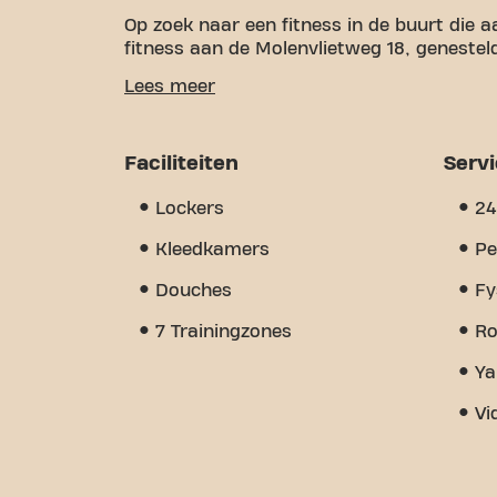
Op zoek naar een fitness in de buurt die a
fitness aan de Molenvlietweg 18, genesteld
Wij begrijpen hoe belangrijk het is om e
Lees meer
fitnessdoelen te werken. Met meer dan 15
zijn we er om je bij elke stap te onderste
apparatuur, video-workouts, personal trai
Faciliteiten
Serv
echt anders maakt, is het groepsgevoel 
aanmoediging en steun vindt van andere 
Lockers
24
Basic-Fit Aalsmeer Molenvlietweg 24/7 mee
fitness en gemeenschap elkaar ontmoete
Kleedkamers
Pe
Douches
Fy
7 Trainingzones
Ro
Ya
Vi