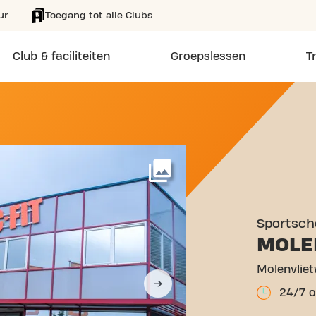
ur
Toegang tot alle Clubs
Club & faciliteiten
Groepslessen
T
NVLIETWEG 18 AALSMEER
Meer
Sportsch
MOLE
Molenvlie
24/7 o