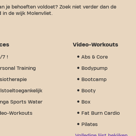
an je behoeften voldoet? Zoek niet verder dan de
 in de wijk Molenvliet.
en aangename ruimte te hebben om aan je
27m² aan sportruimte en gecertificeerde trainers
unen. Onze fitness biedt een verscheidenheid aan
ning, fysiotherapie en is 24/7 open. Maar wat ons
ices
Video-Workouts
dat we hebben opgebouwd - een plek waar je
leden. Word vandaag nog lid en ontdek waarom
/7 !
Abs & Core
r is dan alleen een fitness - het is een plek waar
n.
rsonal Training
Bodypump
siotherapie
Bootcamp
lstoeltoegankelijk
Booty
nga Sports Water
Box
deo-Workouts
Fat Burn Cardio
Pilates
Volledige lijst bekijken