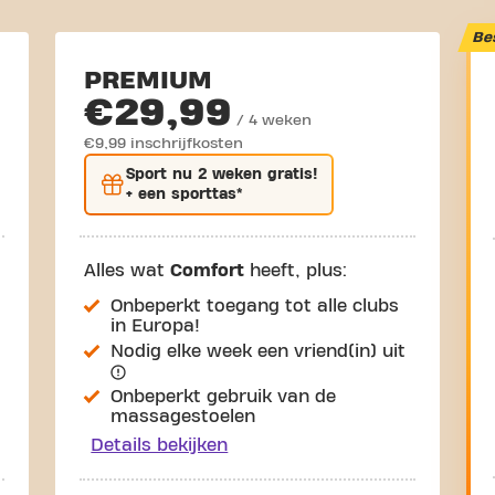
Be
PREMIUM
€29,99
/ 4 weken
€9,99 inschrijfkosten
Sport nu
2 weken gratis
!
+ een sporttas*
Alles wat
Comfort
heeft, plus:
Onbeperkt toegang tot alle clubs
in Europa!
Nodig elke week een vriend(in) uit
Onbeperkt gebruik van de
massagestoelen
Details bekijken