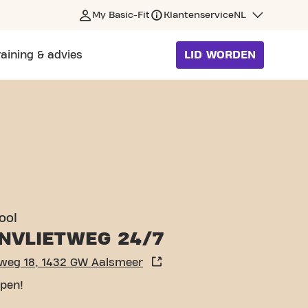
My Basic-Fit
Klantenservice
NL
raining & advies
LID WORDEN
ool
NVLIETWEG 24/7
tweg 18, 1432 GW Aalsmeer
pen!