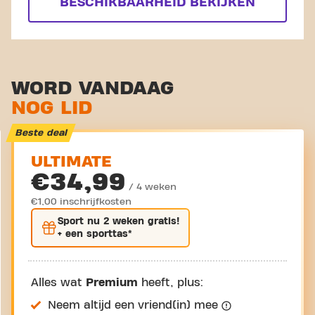
BESCHIKBAARHEID BEKIJKEN
WORD VANDAAG
NOG LID
Beste deal
ULTIMATE
€34,99
/ 4 weken
€1,00 inschrijfkosten
Sport nu
2 weken gratis
!
+ een sporttas*
Alles wat
Premium
heeft, plus:
Neem altijd een vriend(in) mee