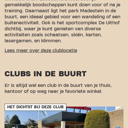
gemakkelijk boodschappen kunt doen voor of na je
training. Daarnaast ligt het park Madestein in de
buurt, een ideaal gebied voor een wandeling of een
buitenactiviteit. Ook is het sportcomplex De Uithof
dichtbij, waar je kunt genieten van diverse
activiteiten zoals schaatsen, skiën, karten,
lasergamen, en klimmen.
GEMAKKELIJKE BEREIKBAARHEID
Lees meer over deze clublocatie
Onze fitness is makkelijk te bereiken! Je kunt via
verschillende vervoersmogelijkheden bij ons komen:
CLUBS IN DE BUURT
Auto:
Straat parkeren is beschikbaar.
Bus:
De dichtstbijzijnde bushalte is Bus 456 -
Er is altijd wel een club in de buurt van je thuis,
Lozerlaan/Nieuweweg.
kantoor of op weg naar je favoriete winkel.
tramhalte:
Tram 4 stopt bij de halte De Uithof.
Met onze centrale ligging en toegankelijke
vervoersverbindingen is het bereiken van je
HET DICHTST BIJ DEZE CLUB
fitnessdoelen nog nooit zo makkelijk geweest. Kom
naar Basic-Fit Den Haag De Werf 24/7 in Den Haag
en maak deel uit van onze fitnessgemeenschap.