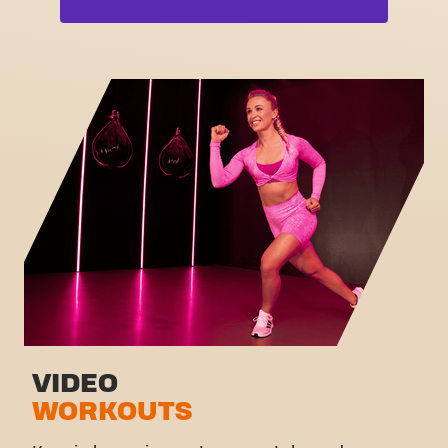
Free weight zone
Box
Functional zone
Fat Burn Cardio
Stretch zone
Pilates
Virtual cycling
Volledige lijst bekijken
Rondleiding
VIDEO
WORKOUTS