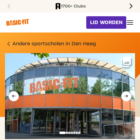
1700+ Clubs
SKIP TO MAIN CONTENT
LID WORDEN
SPORTSCHOOL DE WERF 
Andere sportscholen in Den Haag
Me