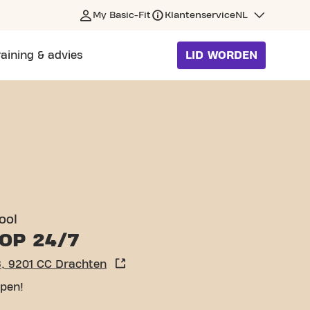
My Basic-Fit
Klantenservice
NL
raining & advies
LID WORDEN
ool
OP 24/7
, 9201 CC Drachten
pen!