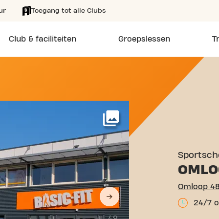
ur
Toegang tot alle Clubs
Club & faciliteiten
Groepslessen
T
OOP 48 DRACHTEN
Meer
Sportsch
OMLO
Omloop 48
24/7 o