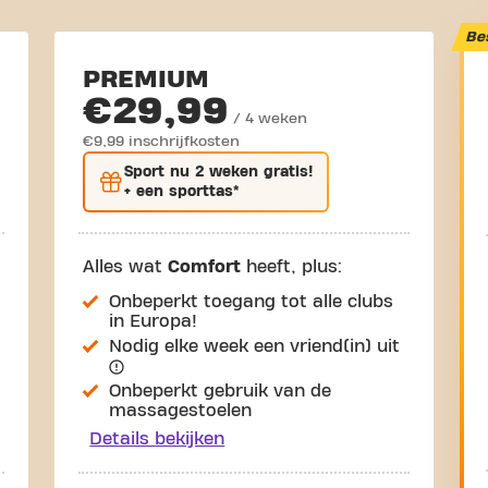
Be
PREMIUM
€29,99
/ 4 weken
€9,99 inschrijfkosten
Sport nu
2 weken gratis
!
+ een sporttas*
Alles wat
Comfort
heeft, plus:
Onbeperkt toegang tot alle clubs
in Europa!
Nodig elke week een vriend(in) uit
Onbeperkt gebruik van de
massagestoelen
Details bekijken