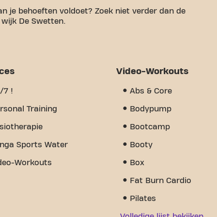
an je behoeften voldoet? Zoek niet verder dan de
 wijk De Swetten.
en aangename ruimte te hebben om aan je
80m² aan sportruimte en gecertificeerde trainers
unen. Onze fitness biedt een verscheidenheid aan
e en is 24/7 open. Maar wat ons echt anders
ices
Video-Workouts
n opgebouwd - een plek waar je aanmoediging en
aag nog lid en ontdek waarom Basic-Fit Drachten
/7 !
Abs & Core
s - het is een plek waar fitness en gemeenschap
rsonal Training
Bodypump
siotherapie
Bootcamp
nga Sports Water
Booty
deo-Workouts
Box
Fat Burn Cardio
Pilates
Volledige lijst bekijken