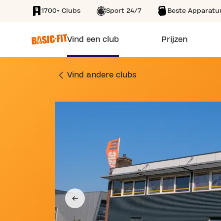
1700+ Clubs
Sport 24/7
Beste Apparatu
SKIP TO MAIN CONTENT
Vind een club
Prijzen
SPORTSCHOOL OML
Vind andere clubs