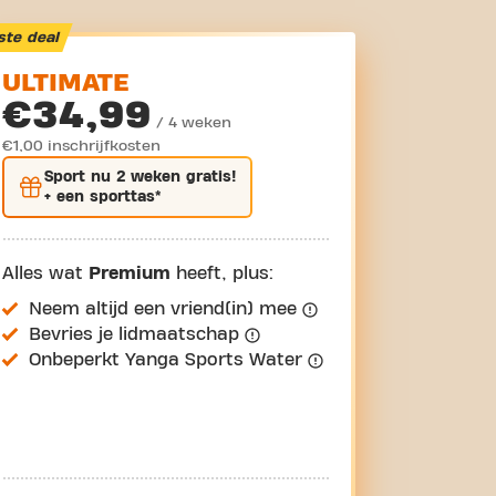
ste deal
ULTIMATE
€34,99
/ 4 weken
€1,00 inschrijfkosten
Sport nu
2 weken gratis
!
+ een sporttas*
Alles wat
Premium
heeft, plus:
Neem altijd een vriend(in) mee
Bevries je lidmaatschap
Onbeperkt Yanga Sports Water