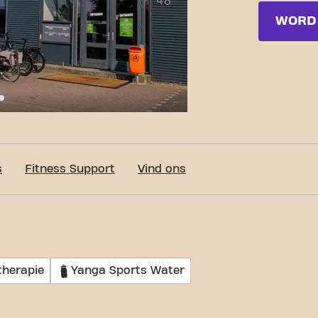
WORD 
c-Fit Drachten Omloop 24/7
s
Fitness Support
Vind ons
therapie
Yanga Sports Water