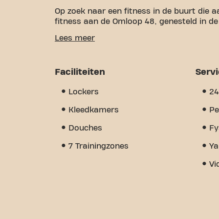
Op zoek naar een fitness in de buurt die a
fitness aan de Omloop 48, genesteld in de
Wij begrijpen hoe belangrijk het is om e
Lees meer
fitnessdoelen te werken. Met meer dan 13
zijn we er om je bij elke stap te onderste
apparatuur, video-workouts, fysiotherapi
Faciliteiten
Serv
maakt, is het groepsgevoel dat we hebbe
steun vindt van andere leden. Word vand
Lockers
24
Omloop 24/7 meer is dan alleen een fitnes
elkaar ontmoeten.
Kleedkamers
Pe
Douches
Fy
7 Trainingzones
Ya
Vi