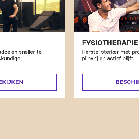
FYSIOTHERAPIE
doelen sneller te
Herstel sterker met pro
skundige
pijnvrij en actief blijft.
EKIJKEN
BESCHI