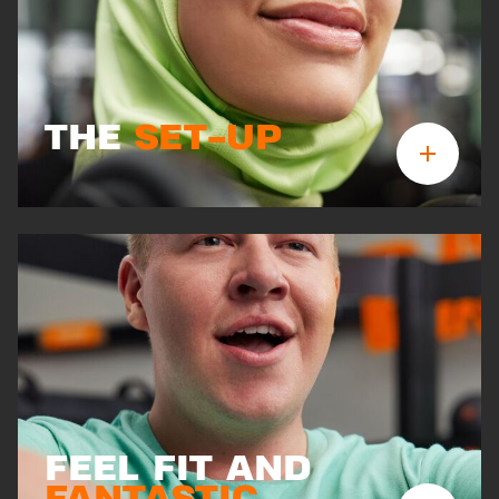
THE
SET-UP
FEEL FIT AND
FANTASTIC