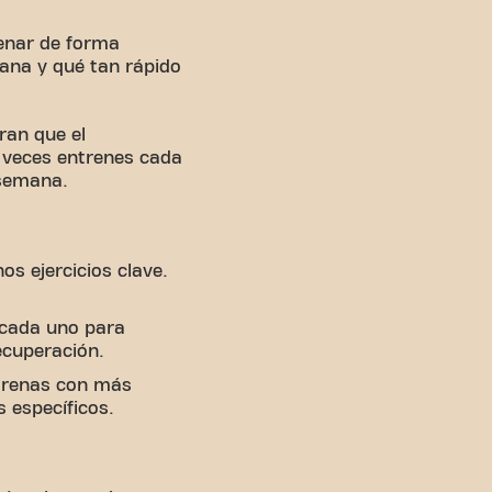
renar de forma
mana y qué tan rápido
ran que el
 veces entrenes cada
 semana.
os ejercicios clave.
e cada uno para
ecuperación.
ntrenas con más
 específicos.