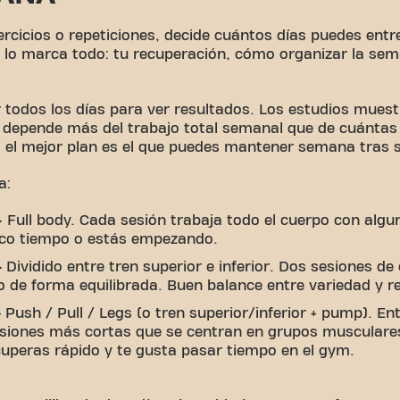
ercicios o repeticiones, decide cuántos días puedes ent
ón lo marca todo: tu recuperación, cómo organizar la se
 todos los días para ver resultados. Los estudios muest
 depende más del trabajo total semanal que de cuántas
 el mejor plan es el que puedes mantener semana tras
a:
–
Full body. Cada sesión trabaja todo el cuerpo con algun
poco tiempo o estás empezando.
–
Dividido entre tren superior e inferior. Dos sesiones d
jo de forma equilibrada. Buen balance entre variedad y r
 Push / Pull / Legs (o tren superior/inferior + pump). E
esiones más cortas que se centran en grupos musculares
ecuperas rápido y te gusta pasar tiempo en el gym.