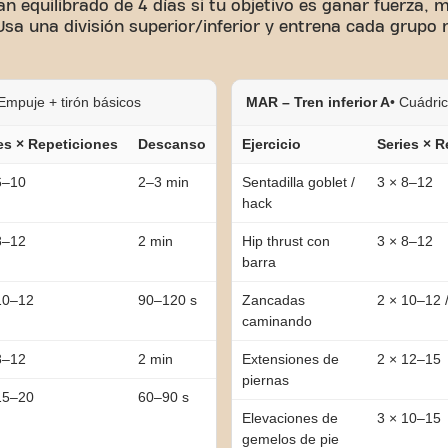
an equilibrado de 4 días si tu objetivo es ganar fuerza,
 Usa una división superior/inferior y entrena cada grupo
 Empuje + tirón básicos
MAR – Tren inferior A
• Cuádri
es × Repeticiones
Descanso
Ejercicio
Series × R
6–10
2–3 min
Sentadilla goblet /
3 × 8–12
hack
8–12
2 min
Hip thrust con
3 × 8–12
barra
10–12
90–120 s
Zancadas
2 × 10–12 /
caminando
8–12
2 min
Extensiones de
2 × 12–15
piernas
15–20
60–90 s
Elevaciones de
3 × 10–15
gemelos de pie