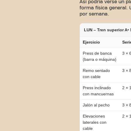
Así podría verse un pl
forma física general.
por semana.
LUN – Tren superior A
•
Ejercicio
Seri
Press de banca
3 × 
(barra o máquina)
Remo sentado
3 × 
con cable
Press inclinado
2 × 
con mancuernas
Jalón al pecho
3 × 
Elevaciones
2 × 
laterales con
cable