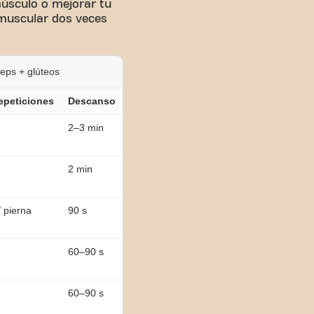
 músculo o mejorar tu
 muscular dos veces
ceps + glúteos
epeticiones
Descanso
2–3 min
2 min
 pierna
90 s
60–90 s
60–90 s