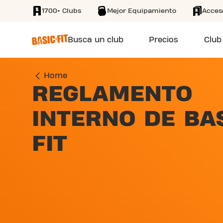
1700+ Clubs
Mejor Equipamiento
Acces
SKIP TO MAIN CONTENT
Busca un club
Precios
Club
Home
REGLAMENTO
INTERNO DE BA
FIT