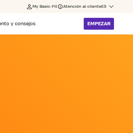
My Basic-Fit
Atención al cliente
ES
nto y consejos
EMPEZAR