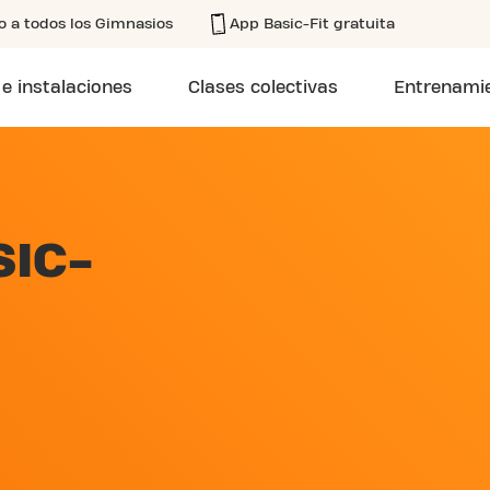
o a todos los Gimnasios
App Basic-Fit gratuita
 e instalaciones
Clases colectivas
Entrenamie
SIC-