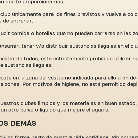
ión que te proporcionamos.
l club únicamente para los fines previstos y vuelve a col
s de entrenar.
ducir comida o botellas que no puedan cerrarse en las 
nsumir, tener y/o distribuir sustancias ilegales en el clu
enestar de todos, está estrictamente prohibido utilizar n
de sustancias ilegales.
ate en la zona del vestuario indicada para ello a fin de 
s zonas. Por motivos de higiene, no está permitido depil
nuestros clubes limpios y los materiales en buen estado,
ún otro polvo o líquido que mejore el agarre.
OS DEMÁS
móviles forma parte de nuestra vida cotidiana. Sin embar