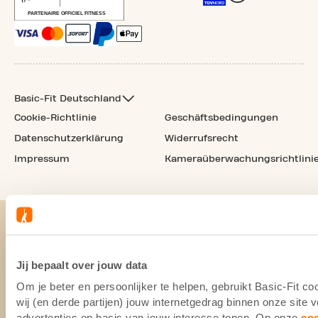
Basic-Fit Deutschland
Cookie-Richtlinie
Geschäftsbedingungen
Datenschutzerklärung
Widerrufsrecht
Impressum
Kameraüberwachungsrichtlini
Jij bepaalt over jouw data
Om je beter en persoonlijker te helpen, gebruikt Basic-Fit 
wij (en derde partijen) jouw internetgedrag binnen onze site
advertenties op basis van jouw interesse tonen. Op onze
co