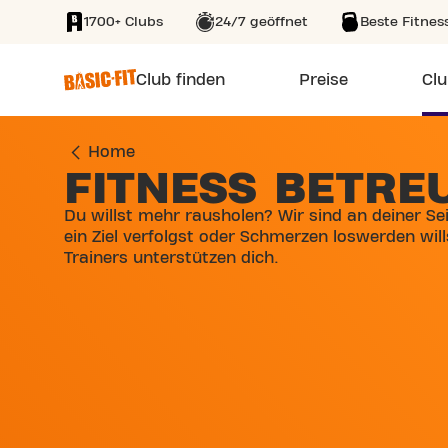
1700+ Clubs
24/7 geöffnet
Beste Fitnes
SKIP TO MAIN CONTENT
Club finden
Preise
Clu
Home
FITNESS BETRE
Du willst mehr rausholen? Wir sind an deiner Sei
ein Ziel verfolgst oder Schmerzen loswerden will
Trainers unterstützen dich.