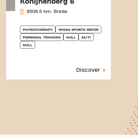
Konijnenberg 6
6509.5 km, Breda
PHYSIOTHERAPY
YANGA SPORTS WATER
PERSONAL TRAINING
NULL
24/7!
NULL
Discover