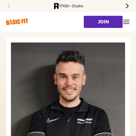
1700+ Clubs
SKIP TO MAIN CONTENT
JOIN