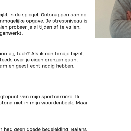
jkt in de spiegel. Ontsnappen aan de
onmogelijke opgave. Je stressniveau is
en probeer je al tijden af te vallen,
egenwerkt.
on bij, toch? Als ik een tandje bijzet,
steeds over je eigen grenzen gaan,
haam en geest echt nodig hebben.
gtepunt van mijn sportcarrière. Ik
stond niet in mijn woordenboek. Maar
 en had geen goede begeleiding. Balans