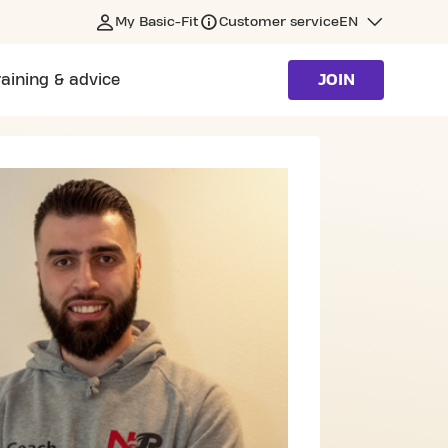
My Basic-Fit
Customer service
EN
raining & advice
JOIN