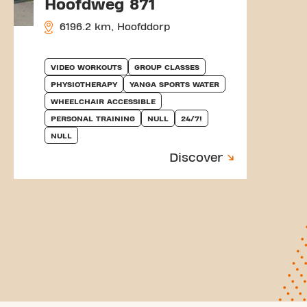
Hoofdweg 871
6196.2 km, Hoofddorp
VIDEO WORKOUTS
GROUP CLASSES
PHYSIOTHERAPY
YANGA SPORTS WATER
WHEELCHAIR ACCESSIBLE
PERSONAL TRAINING
NULL
24/7!
NULL
Discover