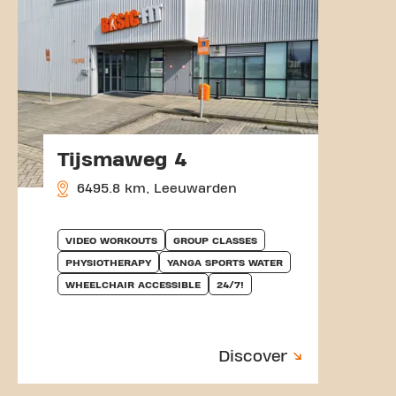
Tijsmaweg 4
6495.8 km, Leeuwarden
VIDEO WORKOUTS
GROUP CLASSES
PHYSIOTHERAPY
YANGA SPORTS WATER
WHEELCHAIR ACCESSIBLE
24/7!
Discover