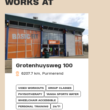
WORKS AT
Grotenhuysweg 100
6207.7 km, Purmerend
VIDEO WORKOUTS
GROUP CLASSES
PHYSIOTHERAPY
YANGA SPORTS WATER
WHEELCHAIR ACCESSIBLE
PERSONAL TRAINING
24/7!