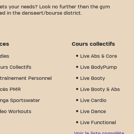
ets your needs? Look no further than the gym
ed in the dansaert/bourse district.
le space is to achieving your fitness goals. With
 trainers, we are here to support you every step of
 equipment, video workouts, personal training,
hat really sets us apart is the sense of community
ices
Cours collectifs
nd encouragement and support from other members.
 Brussels Rue Antoine Dansaert Ladies is more than
dies
Live Abs & Core
s and community come together.
urs Collectifs
Live BodyPump
traînement Personnel
Live Booty
cès PMR
Live Booty & Abs
nga Sportswater
Live Cardio
deo Workouts
Live Dance
Live Functional
Voir la liste complète