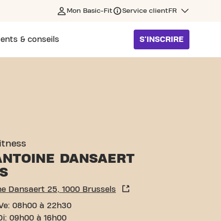
Mon Basic-Fit
Service client
FR
ents & conseils
S'INSCRIRE
5 BRUSSELS
fitness
ANTOINE DANSAERT
S
e Dansaert 25, 1000 Brussels
Ve: 08h00 à 22h30
Di: 09h00 à 16h00