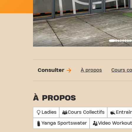
Basi
Consulter
À propos
Cours col
À PROPOS
Ladies
Cours Collectifs
Entraî
Yanga Sportswater
Video Workou