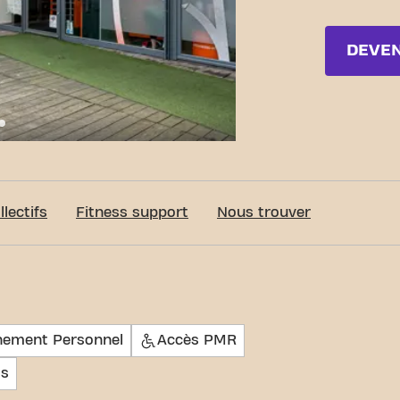
DEVE
c-Fit Brussels Rue Antoine Dansaert Ladies
lectifs
Fitness support
Nous trouver
nement Personnel
Accès PMR
ts