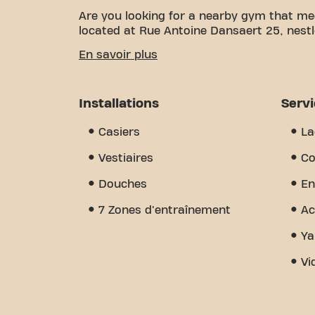
Are you looking for a nearby gym that me
located at Rue Antoine Dansaert 25, nestl
We know how important having a comfortab
En savoir plus
over 868m² of training space and certified
the way. Our gym offers a wide variety of
group classes, and is a ladies club. But w
Installations
Serv
we've created - a place where you'll fi
Join us today and discover why Basic-Fit
Casiers
La
just a gym - it's the place where fitnes
Vestiaires
Co
Douches
En
7 Zones d'entraînement
Ac
Ya
Vi