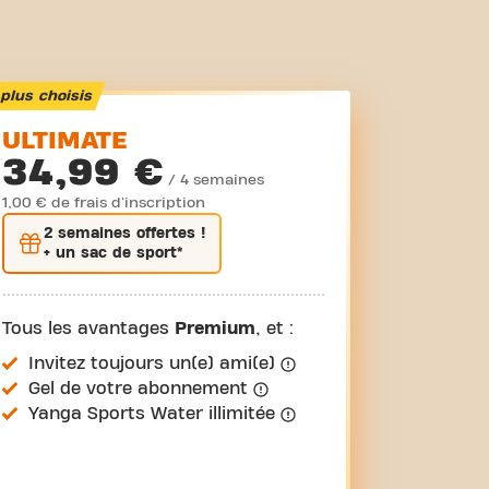
plus choisis
ULTIMATE
34,99 €
/ 4 semaines
1,00 € de frais d'inscription
2 semaines
offertes !
+ un sac de sport*
Tous les avantages
Premium
, et :
Invitez toujours un(e) ami(e)
Gel de votre abonnement
Yanga Sports Water illimitée