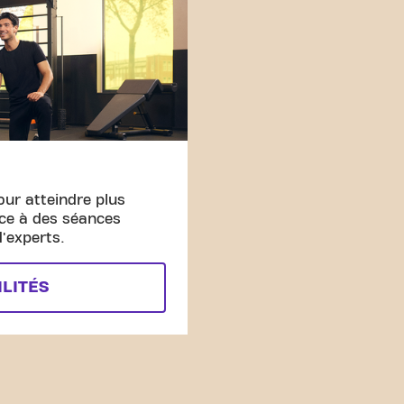
our atteindre plus
âce à des séances
'experts.
ILITÉS