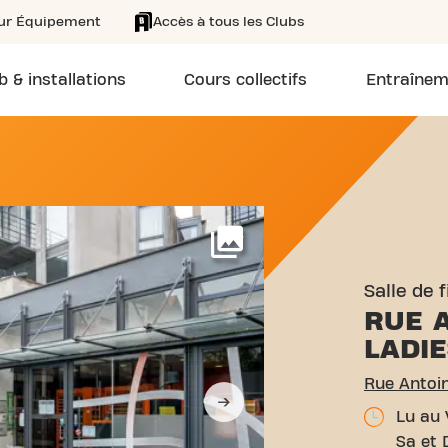
eur Équipement
Accès à tous les Clubs
b & installations
Cours collectifs
Entraînem
RUE ANTOINE DANSAERT 2
Voir plus
Salle de 
RUE 
LADIE
Rue Antoin
Lu au 
Sa et 