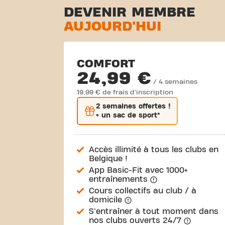
DEVENIR MEMBRE
AUJOURD'HUI
COMFORT
24,99 €
/ 4 semaines
19,99 € de frais d'inscription
2 semaines
offertes !
+ un sac de sport*
Accès illimité à tous les clubs en
Belgique !
App Basic-Fit avec 1000+
entraînements
Cours collectifs au club / à
domicile
S'entraîner à tout moment dans
nos clubs ouverts 24/7