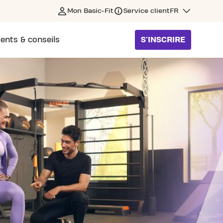
Mon Basic-Fit
Service client
FR
ents & conseils
S'INSCRIRE