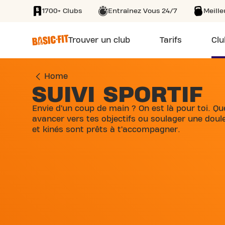
1700+ Clubs
Entraînez Vous 24/7
Meill
SKIP TO MAIN CONTENT
Trouver un club
Tarifs
Clu
Home
SUIVI SPORTIF
Envie d’un coup de main ? On est là pour toi. Qu
avancer vers tes objectifs ou soulager une doul
et kinés sont prêts à t’accompagner.