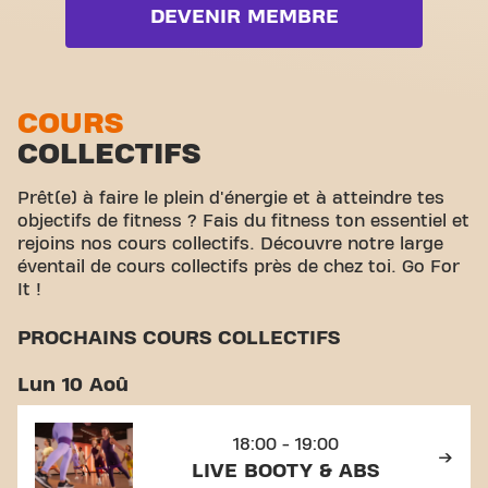
Live Boxing
DEVENIR MEMBRE
Zone poids libres
Live Cardio
Zone functionelle
Live Functional
Zone d'étirement
COURS
Live Pilates
COLLECTIFS
Cyclisme virtuel
Voir la liste complète
Visite guidée
Prêt(e) à faire le plein d'énergie et à atteindre tes
objectifs de fitness ? Fais du fitness ton essentiel et
rejoins nos cours collectifs. Découvre notre large
éventail de cours collectifs près de chez toi. Go For
It !
PROCHAINS COURS COLLECTIFS
Lun 10 Aoû
18:00 - 19:00
LIVE BOOTY & ABS