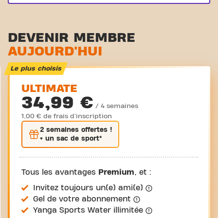
DEVENIR MEMBRE
AUJOURD'HUI
Le plus choisis
ULTIMATE
34,99 €
/ 4 semaines
1,00 € de frais d'inscription
2 semaines
offertes !
+ un sac de sport*
Tous les avantages
Premium
, et :
Invitez toujours un(e) ami(e)
Gel de votre abonnement
Yanga Sports Water illimitée