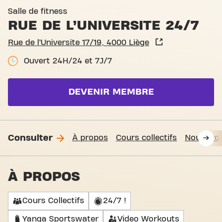
Basic-Fit Liège Rue de l’Univ
Salle de fitness
RUE DE L’UNIVERSITE 24/7
Rue de l’Universite 17/19, 4000 Liège
Ouvert 24H/24 et 7J/7
DEVENIR MEMBRE
Consulter
À propos
Cours collectifs
Nous tro
À PROPOS
Cours Collectifs
24/7 !
Yanga Sportswater
Video Workouts