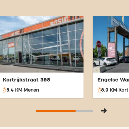
it easily accessible for trai
location and accessible tran
fitness goals has never bee
Mouscron Avenue du Parc a
fitness community.
Kortrijkstraat 398
Engelse Wa
8.4 KM
Menen
8.9 KM
Kort