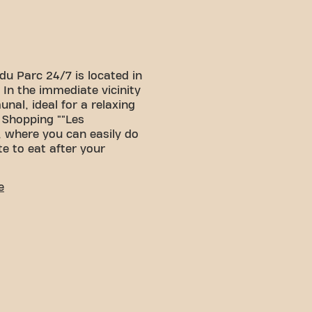
u Parc 24/7 is located in
 In the immediate vicinity
nal, ideal for a relaxing
e Shopping ""Les
 where you can easily do
e to eat after your
e
! You can get to us via
ar:
Parking is easy
g at Parking du
he nearest bus stops are
êt Rue du Couet, within
m.
Train:
The Gare de
ce away, which also makes