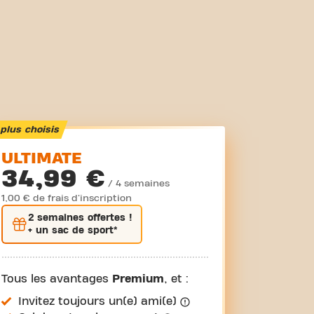
plus choisis
ULTIMATE
34,99 €
/ 4 semaines
1,00 € de frais d'inscription
2 semaines
offertes !
+ un sac de sport*
Tous les avantages
Premium
, et :
Invitez toujours un(e) ami(e)