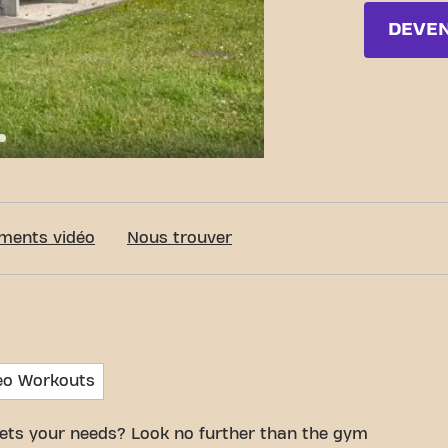
DEVE
c-Fit Mouscron Avenue du Parc 24/7
ments vidéo
Nous trouver
eo Workouts
ets your needs? Look no further than the gym