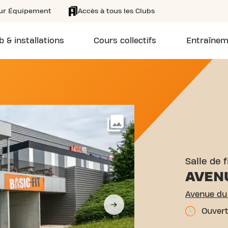
eur Équipement
Accès à tous les Clubs
b & installations
Cours collectifs
Entraînem
 AVENUE DU PARC 20 MOU
Voir plus
Salle de 
AVEN
Avenue du
Ouvert