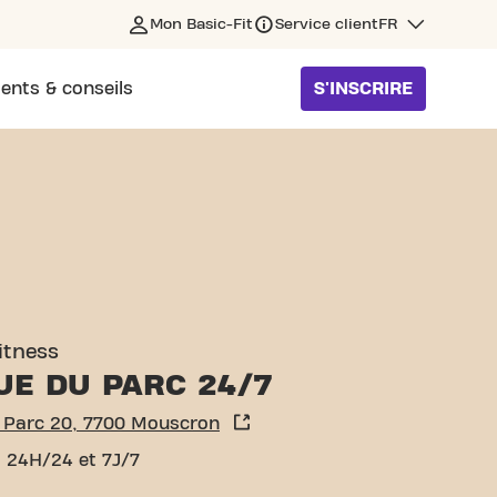
Mon Basic-Fit
Service client
FR
ents & conseils
S'INSCRIRE
SCRON
fitness
UE DU PARC 24/7
 Parc 20, 7700 Mouscron
 24H/24 et 7J/7