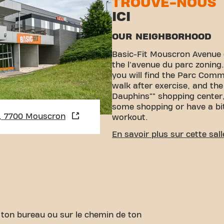
TROUVE-NOUS
ICI
OUR NEIGHBORHOOD
Basic-Fit Mouscron Avenue d
the l'avenue du parc zoning.
you will find the Parc Commu
walk after exercise, and th
Dauphins"" shopping center,
some shopping or have a bit
, 7700 Mouscron
workout.
EASY ACCESSIBILITY
En savoir plus sur cette sall
Our fitness is easy to reach
various transport options:
C
thanks to the nearby parkin
""Shopping du Parc"".
Bus:
T
Arrêt Rue du Congo and Arr
walking distance of the gy
Mouscron is a short distan
de ton bureau ou sur le chemin de ton