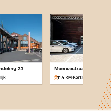
n travelers. With our central
sport links, achieving your
n easier. Come to Basic-Fit
nd become part of our
ndeling 2J
Meensestraat 9
rijk
11.4 KM
Kortrijk