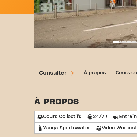
Basi
Consulter
À propos
Cours col
À PROPOS
Cours Collectifs
24/7 !
Entraî
Yanga Sportswater
Video Workou