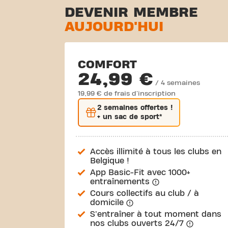
DEVENIR MEMBRE
AUJOURD'HUI
COMFORT
24,99 €
/ 4 semaines
19,99 € de frais d'inscription
2 semaines
offertes !
+ un sac de sport*
Accès illimité à tous les clubs en
Belgique !
App Basic-Fit avec 1000+
entraînements
Cours collectifs au club / à
domicile
S'entraîner à tout moment dans
nos clubs ouverts 24/7