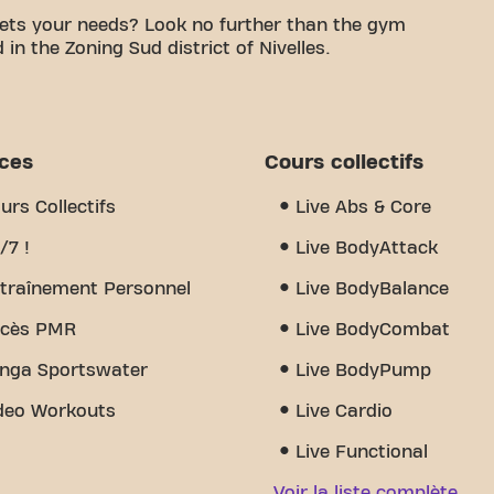
ets your needs? Look no further than the gym
n the Zoning Sud district of Nivelles.
le space is to achieving your fitness goals. With
d trainers, we are here to support you every step
 of equipment, video workouts, personal training,
 really sets us apart is the sense of community
ices
Cours collectifs
nd encouragement and support from other members.
Nivelles Ch. De Namur 24/7 is more than just a
urs Collectifs
Live Abs & Core
ommunity come together.
/7 !
Live BodyAttack
traînement Personnel
Live BodyBalance
cès PMR
Live BodyCombat
nga Sportswater
Live BodyPump
deo Workouts
Live Cardio
Live Functional
Voir la liste complète