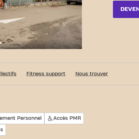
DEVE
c-Fit Nivelles Ch. De Namur 24/7
lectifs
Fitness support
Nous trouver
nement Personnel
Accès PMR
ts