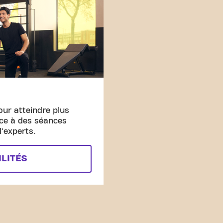
our atteindre plus
âce à des séances
'experts.
ILITÉS