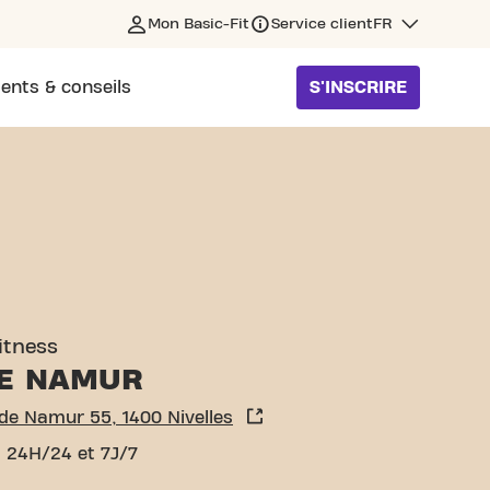
Mon Basic-Fit
Service client
FR
ents & conseils
S'INSCRIRE
IVELLES
fitness
DE NAMUR
de Namur 55, 1400 Nivelles
 24H/24 et 7J/7