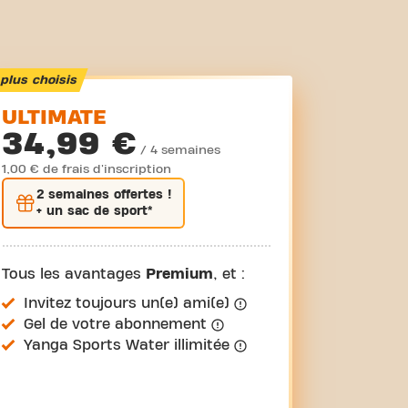
plus choisis
ULTIMATE
34,99 €
/ 4 semaines
1,00 € de frais d'inscription
2 semaines
offertes !
+ un sac de sport*
Tous les avantages
Premium
, et :
Invitez toujours un(e) ami(e)
Gel de votre abonnement
Yanga Sports Water illimitée