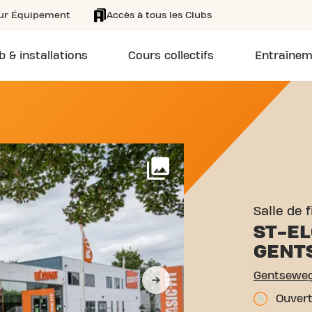
eur Équipement
Accès à tous les Clubs
b & installations
Cours collectifs
Entraînem
GENTSEWEG 611 WAREGEM S
Voir plus
Salle de 
ST-EL
GENT
Gentseweg
Ouvert