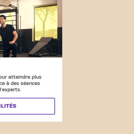
our atteindre plus
âce à des séances
'experts.
ILITÉS