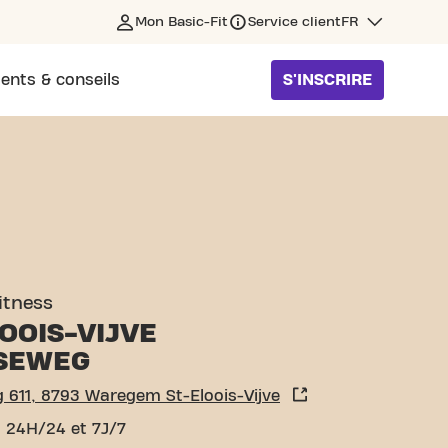
Mon Basic-Fit
Service client
FR
ents & conseils
S'INSCRIRE
T-ELOOIS-VIJVE
fitness
OOIS-VIJVE
SEWEG
 611, 8793 Waregem St-Eloois-Vijve
 24H/24 et 7J/7