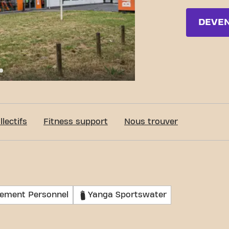
DEVE
c-Fit Waregem St-Eloois-Vijve Gentseweg 24/7
lectifs
Fitness support
Nous trouver
nement Personnel
Yanga Sportswater