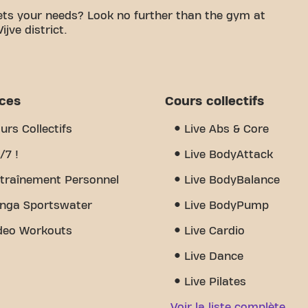
eets your needs? Look no further than the gym at
jve district.
e a comfortable space to work on your fitness
certified trainers, we are there to support you
offers a variety of equipment, video workouts,
pen 24/7. But what really sets us apart is the sense
ices
Cours collectifs
 you'll find encouragement and support from other
cover why Basic-Fit Waregem St-Eloois-Vijve
urs Collectifs
Live Abs & Core
 it's a place where fitness and community meet.
/7 !
Live BodyAttack
traînement Personnel
Live BodyBalance
nga Sportswater
Live BodyPump
deo Workouts
Live Cardio
Live Dance
Live Pilates
Voir la liste complète