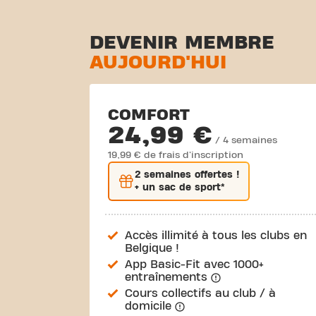
DEVENIR MEMBRE
AUJOURD'HUI
COMFORT
24,99 €
/ 4 semaines
19,99 € de frais d'inscription
2 semaines
offertes !
+ un sac de sport*
Accès illimité à tous les clubs en
Belgique !
App Basic-Fit avec 1000+
entraînements
Cours collectifs au club / à
domicile