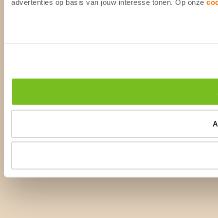
advertenties op basis van jouw interesse tonen. Op onze
co
A