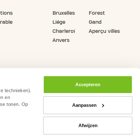
tions
Bruxelles
Forest
rable
Liége
Gand
Charleroi
Aperçu villes
Anvers
Accepteren
re technieken).
en en
sse tonen. Op
Aanpassen
Afwijzen
urs de droit de rétractation
Conditions générales