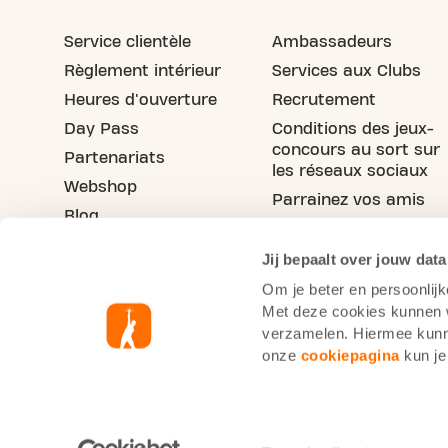
Service clientèle
Ambassadeurs
Règlement intérieur
Services aux Clubs
Heures d'ouverture
Recrutement
Day Pass
Conditions des jeux-
concours au sort sur
Partenariats
les réseaux sociaux
Webshop
Parrainez vos amis
Blog
Jij bepaalt over jouw data
Om je beter en persoonlijk
Met deze cookies kunnen wi
verzamelen. Hiermee kunne
onze
cookiepagina
kun je
Informations cookie
Po
Basic-Fit Belgique
Code de conduite du sec