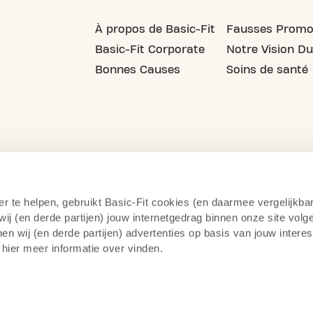
À propos de Basic-Fit
Fausses Promo
Basic-Fit Corporate
Notre Vision Du
Bonnes Causes
Soins de santé
er te helpen, gebruikt Basic-Fit cookies (en daarmee vergelijkba
j (en derde partijen) jouw internetgedrag binnen onze site volg
n wij (en derde partijen) advertenties op basis van jouw intere
 hier meer informatie over vinden.
litique de confidentialité
Surveillance par camera
14 jo
teur du fitness