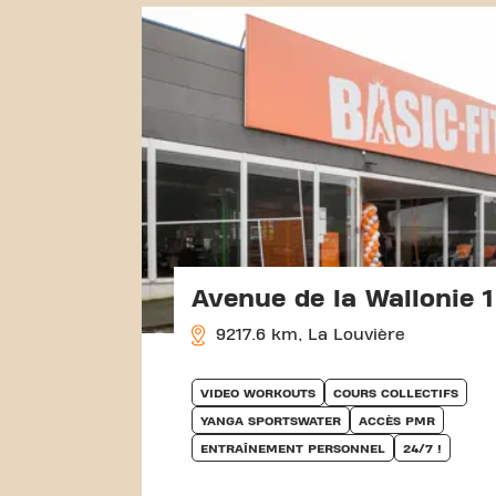
Avenue de la Wallonie 1
9217.6 km, La Louvière
VIDEO WORKOUTS
COURS COLLECTIFS
YANGA SPORTSWATER
ACCÈS PMR
ENTRAÎNEMENT PERSONNEL
24/7 !