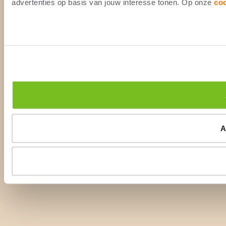
advertenties op basis van jouw interesse tonen. Op onze
co
A