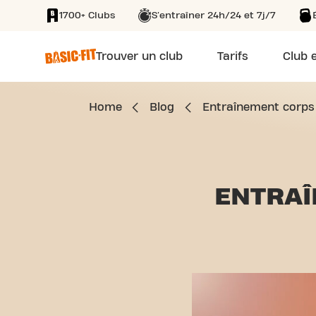
1700+ Clubs
S'entraîner 24h/24 et 7j/7
SKIP TO MAIN CONTENT
Trouver un club
Tarifs
Club e
Home
Blog
Entraînement corps 
ENTRA