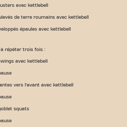
rusters avec kettlebell
ulevés de terre roumains avec kettlebell
veloppés épaules avec kettlebell
à répéter trois fois :
wings avec kettlebell
pause
ntes vers l’avant avec kettlebell
pause
goblet squats
pause