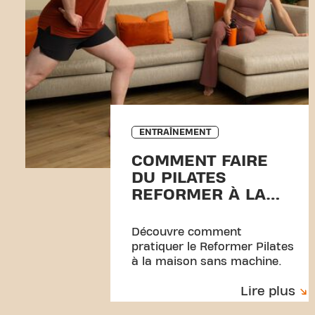
ENTRAÎNEMENT
COMMENT FAIRE
DU PILATES
REFORMER À LA
MAISON SANS
ÉQUIPEMENT
Découvre comment
pratiquer le Reformer Pilates
à la maison sans machine.
Essaie des exercices simples
Lire plus
avec une serviette et un
entraînement parfait pour