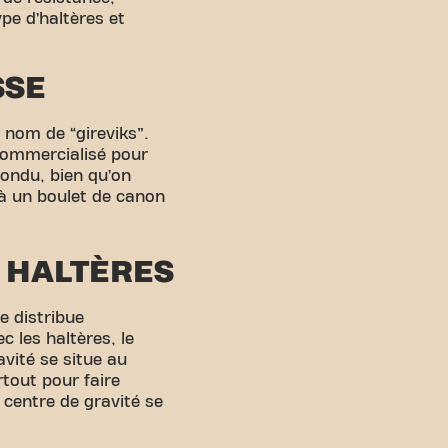
ype d’haltères et
SSE
e nom de “gireviks”.
e commercialisé pour
fondu, bien qu’on
 à un boulet de canon
 HALTÈRES
se distribue
c les haltères, le
avité se situe au
rtout pour faire
 centre de gravité se