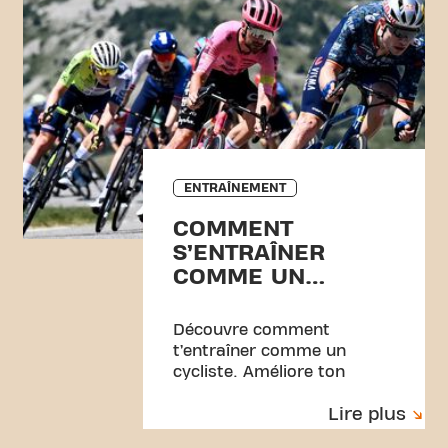
ENTRAÎNEMENT
COMMENT
S’ENTRAÎNER
COMME UN
CYCLISTE DU TOUR
DE FRANCE
Découvre comment
t’entraîner comme un
cycliste. Améliore ton
endurance et ta force avec
Lire plus
une routine simple à suivre à
la salle.