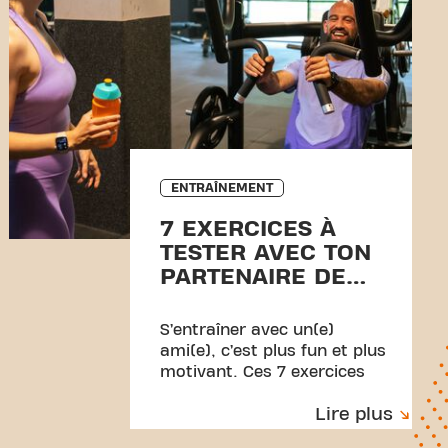
ENTRAÎNEMENT
7 EXERCICES À
TESTER AVEC TON
PARTENAIRE DE
SPORT
S’entraîner avec un(e)
ami(e), c’est plus fun et plus
motivant. Ces 7 exercices
sont parfaits à partager,
Lire plus
pour transpirer ensemble…
et finir en beauté par un high