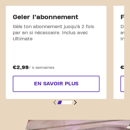
Geler l’abonnement
Fa
Gèle ton abonnement jusqu’à 2 fois
Dét
par an si nécessaire. Inclus avec
ave
Ultimate
Inc
€2,99
€1,
/ 4 semaines
EN SAVOIR PLUS