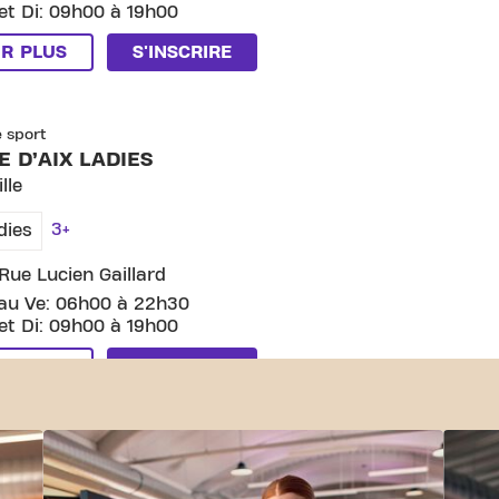
et Di: 09h00 à 19h00
IR PLUS
S'INSCRIRE
SKIP CLUB PORTE D’AIX LADIES
e sport
E D’AIX LADIES
lle
3+
dies
Rue Lucien Gaillard
au Ve: 06h00 à 22h30
et Di: 09h00 à 19h00
IR PLUS
S'INSCRIRE