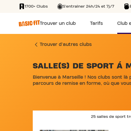
1700+ Clubs
S'entraîner 24h/24 et 7j/7
SKIP TO MAIN CONTENT
Trouver un club
Tarifs
Club e
Trouver d'autres clubs
SALLE(S) DE SPORT Á 
SKIP MAP LIST
Bienvenue à Marseille ! Nos clubs sont là 
parcours de remise en forme, où que vous
25 salles de sport t