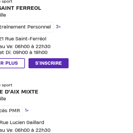
e sport
SAINT FERREOL
lle
3+
traînement Personnel
21 Rue Saint-Ferréol
au Ve: 06h00 à 22h30
et Di: 09h00 à 19h00
IR PLUS
S'INSCRIRE
SKIP CLUB PORTE D’AIX MIXTE
e sport
E D’AIX MIXTE
lle
1+
cès PMR
Rue Lucien Gaillard
au Ve: 06h00 à 22h30