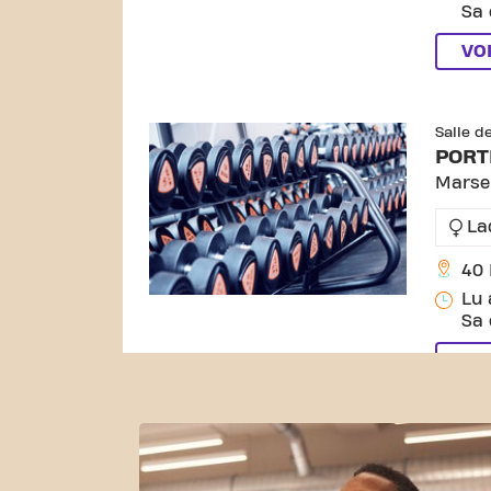
Sa 
VO
Salle d
PORT
Marsei
La
40 
Lu 
Sa 
VO