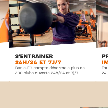
S'ENTRAÎNER
P
24H/24 ET 7J/7
I
Basic-Fit compte désormais plus de
Tou
300 clubs ouverts 24h/24 et 7j/7.
24