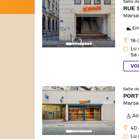
Salle d
RUE 
Marsei
En
19-
Lu 
Sa 
VO
Salle d
PORT
Marsei
Ac
40 
Lu 