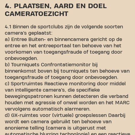
4. PLAATSEN, AARD EN DOEL
CAMERATOEZICHT
4.1 Binnen de sportclubs zijn de volgende soorten
camera’s geplaatst:
a) Entree Buiten- en binnencamera gericht op de
entree en het entreeportaal ten behoeve van het
voorkomen van toegangsfraude of toegang door
onbevoegden.
b) Tourniquets Confrontatiemonitor bij
binnenkomst boven bij tourniquets ten behoeve van
toegangsfraude of toegang door onbevoegden.
c) Sportruimtes Reactieve monitoring door middel
van intelligente camera’s, die specifieke
bewegingspatronen kunnen detecteren die verband
houden met agressie of onwel worden en het MARC
vervolgens automatisch alarmeren.
d) GX-ruimtes voor (virtuele) groepslessen Daarbij
wordt een camera gebruikt ten behoeve van
anonieme telling (camera is uitgerust met
automatische blurring technologie) en een reactieve