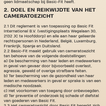
geen lidmaatschap bij Basic-Fit heeft.
2. DOEL EN REIKWIJDTE VAN HET
CAMERATOEZICHT
2.1 Dit reglement is van toepassing op Basic Fit
International B.V. (vestigingsplaats Wegalaan 30,
2132 JC te Hoofddorp) en alle aan haar gelieerde
rechtspersonen in Nederland, België, Luxemburg,
Frankrijk, Spanje en Duitsland.
2.2 Basic-Fit maakt gebruik van cameratoezicht
ten behoeve van de volgende doelstellingen:
a) De bescherming van haar leden en medewerkers
in geval van gevaar door bijvoorbeeld overlast,
agressie, geweld of overige strafbare feiten.
b) Ter bescherming van de gezondheid van haar
leden en medewerkers in geval er sprake is van een
medische noodzaak.
c) Het voorkomen van toegang door onbevoegden.
d) Ter preventie of onderzoek bij schade of diefstal
van goederen van Basic Fit.
2.3 Het cameratoezicht door Basic Fit beperkt zich