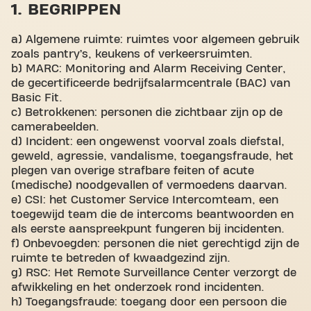
1. BEGRIPPEN
a) Algemene ruimte: ruimtes voor algemeen gebruik
zoals pantry’s, keukens of verkeersruimten.
b) MARC: Monitoring and Alarm Receiving Center,
de gecertificeerde bedrijfsalarmcentrale (BAC) van
Basic Fit.
c) Betrokkenen: personen die zichtbaar zijn op de
camerabeelden.
d) Incident: een ongewenst voorval zoals diefstal,
geweld, agressie, vandalisme, toegangsfraude, het
plegen van overige strafbare feiten of acute
(medische) noodgevallen of vermoedens daarvan.
e) CSI: het Customer Service Intercomteam, een
toegewijd team die de intercoms beantwoorden en
als eerste aanspreekpunt fungeren bij incidenten.
f) Onbevoegden: personen die niet gerechtigd zijn de
ruimte te betreden of kwaadgezind zijn.
g) RSC: Het Remote Surveillance Center verzorgt de
afwikkeling en het onderzoek rond incidenten.
h) Toegangsfraude: toegang door een persoon die