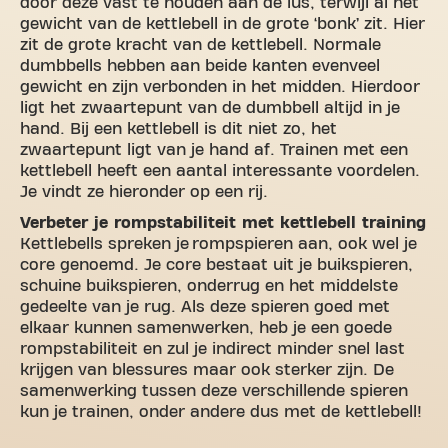
door deze vast te houden aan de lus, terwijl al het
gewicht van de kettlebell in de grote ‘bonk’ zit. Hier
zit de grote kracht van de kettlebell. Normale
dumbbells hebben aan beide kanten evenveel
gewicht en zijn verbonden in het midden. Hierdoor
ligt het zwaartepunt van de dumbbell altijd in je
hand. Bij een kettlebell is dit niet zo, het
zwaartepunt ligt van je hand af. Trainen met een
kettlebell heeft een aantal interessante voordelen.
Je vindt ze hieronder op een rij.
Verbeter je rompstabiliteit met kettlebell training
Kettlebells spreken je rompspieren aan, ook wel je
core genoemd. Je core bestaat uit je buikspieren,
schuine buikspieren, onderrug en het middelste
gedeelte van je rug. Als deze spieren goed met
elkaar kunnen samenwerken, heb je een goede
rompstabiliteit en zul je indirect minder snel last
krijgen van blessures maar ook sterker zijn. De
samenwerking tussen deze verschillende spieren
kun je trainen, onder andere dus met de kettlebell!