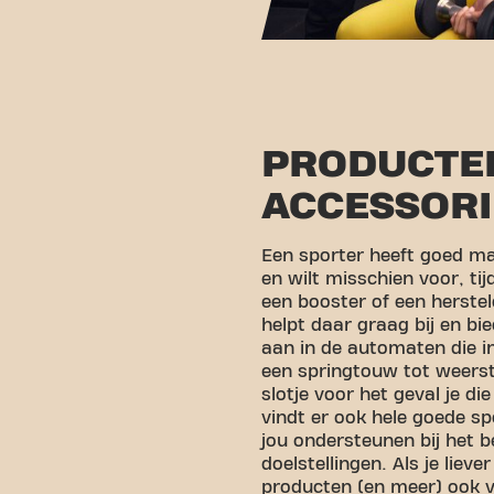
PRODUCTE
ACCESSORI
Een sporter heeft goed ma
en wilt misschien voor, tij
een booster of een herste
helpt daar graag bij en b
aan in de automaten die in
een springtouw tot weers
slotje voor het geval je di
vindt er ook hele goede s
jou ondersteunen bij het 
doelstellingen. Als je liever
producten (en meer) ook ve