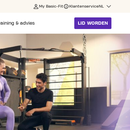
My Basic-Fit
Klantenservice
NL
raining & advies
LID WORDEN