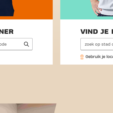
INER
VIND JE 
search
Gebruik je loc