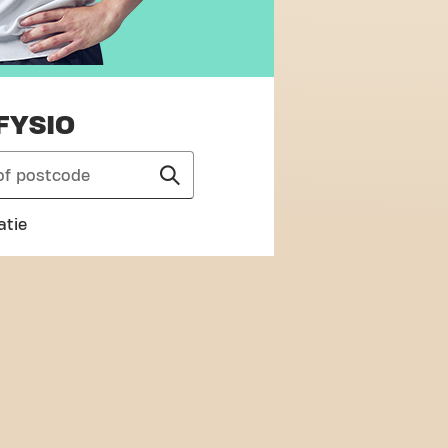
FYSIO
atie