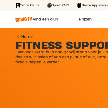
1700+ Clubs
Sport 24/7
Beste Apparatu
SKIP TO MAIN CONTENT
Vind een club
Prijzen
Home
FITNESS SUPPO
Even wat extra hulp nodig? Wij staan voor je klaa
doelen wilt halen of van een pijntje af wilt, onze
fysio’s helpen je verder.