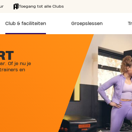
ur
Toegang tot alle Clubs
Club & faciliteiten
Groepslessen
T
RT
r. Of je nu je
 trainers en