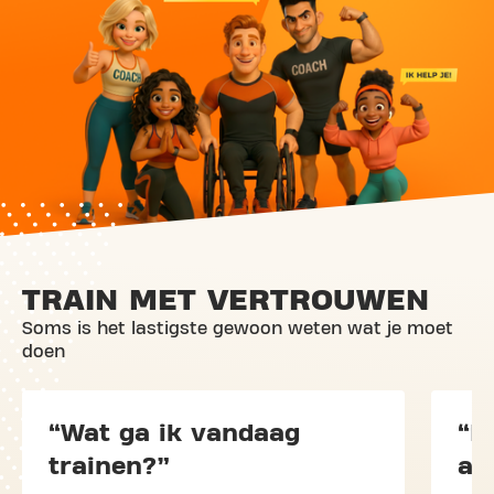
TRAIN MET VERTROUWEN
Soms is het lastigste gewoon weten wat je moet
doen
“Wat ga ik vandaag
“H
trainen?”
ap