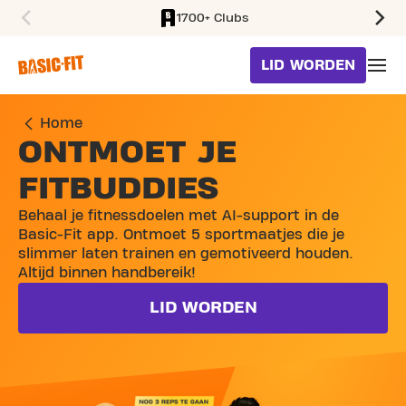
1700+ Clubs
SKIP TO MAIN CONTENT
LID WORDEN
Home
ONTMOET JE
FITBUDDIES
Behaal je fitnessdoelen met AI-support in de
Basic-Fit app. Ontmoet 5 sportmaatjes die je
slimmer laten trainen en gemotiveerd houden.
Altijd binnen handbereik!
LID WORDEN