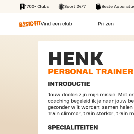
1700+ Clubs
Sport 24/7
Beste Apparatu
SKIP TO MAIN CONTENT
Vind een club
Prijzen
HENK
PERSONAL TRAINER
INTRODUCTIE
Jouw doelen zijn mijn missie. Met en
coaching begeleid ik je naar jouw best
gezonder wilt worden: samen halen w
Train slimmer, train sterker, train 
SPECIALITEITEN