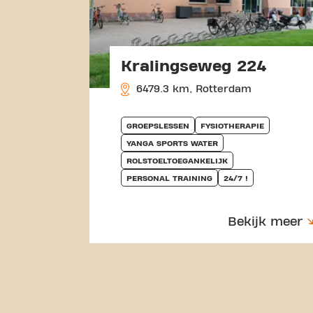
Kralingseweg 224
6479.3 km, Rotterdam
GROEPSLESSEN
FYSIOTHERAPIE
YANGA SPORTS WATER
ROLSTOELTOEGANKELIJK
PERSONAL TRAINING
24/7 !
Bekijk meer