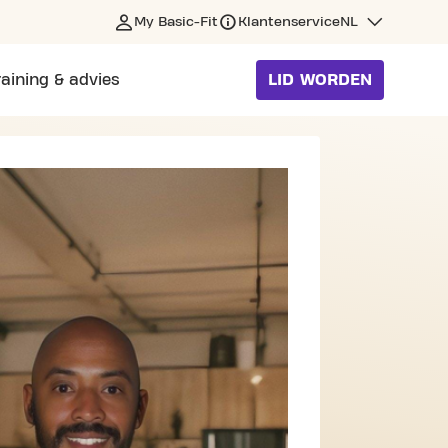
My Basic-Fit
Klantenservice
NL
raining & advies
LID WORDEN