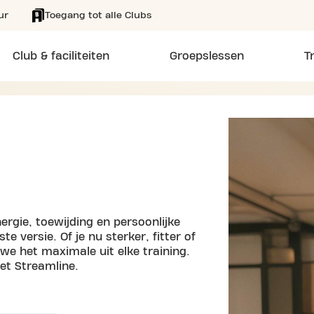
ur
Toegang tot alle Clubs
Club & faciliteiten
Groepslessen
T
ergie, toewijding en persoonlijke
e versie. Of je nu sterker, fitter of
e het maximale uit elke training.
met Streamline.