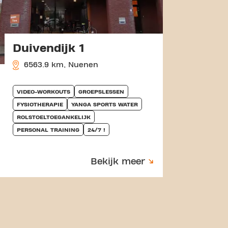
Duivendijk 1
Hand
6563.9 km, Nuenen
6564
VIDEO-WORKOUTS
GROEPSLESSEN
YANGA 
FYSIOTHERAPIE
YANGA SPORTS WATER
PERSON
ROLSTOELTOEGANKELIJK
PERSONAL TRAINING
24/7 !
Bekijk meer