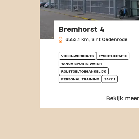
Bremhorst 4
6553.1 km, Sint Oedenrode
VIDEO-WORKOUTS
FYSIOTHERAPIE
YANGA SPORTS WATER
ROLSTOELTOEGANKELIJK
PERSONAL TRAINING
24/7 !
Bekijk mee