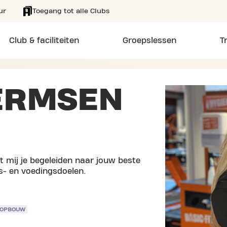
ur
Toegang tot alle Clubs
Club & faciliteiten
Groepslessen
T
ERMSEN
at mij je begeleiden naar jouw beste
s- en voedingsdoelen.
ROPBOUW