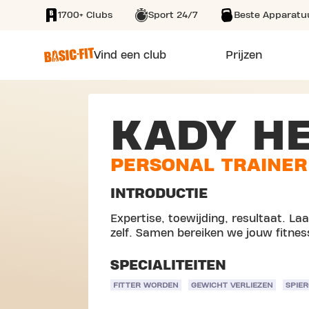
1700+ Clubs
Sport 24/7
Beste Apparatu
SKIP TO MAIN CONTENT
Vind een club
Prijzen
KADY H
PERSONAL TRAINER
INTRODUCTIE
Expertise, toewijding, resultaat. La
zelf. Samen bereiken we jouw fitnes
SPECIALITEITEN
FITTER WORDEN
GEWICHT VERLIEZEN
SPIE