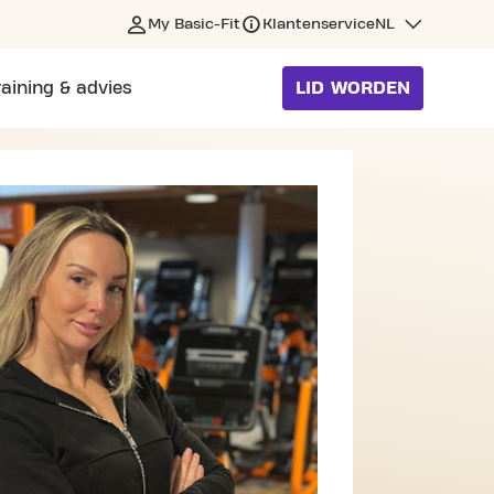
My Basic-Fit
Klantenservice
NL
raining & advies
LID WORDEN