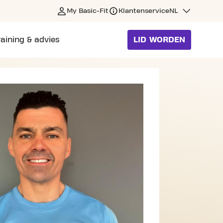
My Basic-Fit
Klantenservice
NL
raining & advies
LID WORDEN