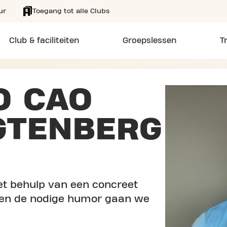
ur
Toegang tot alle Clubs
Club & faciliteiten
Groepslessen
T
O CAO
GTENBERG
et behulp van een concreet
ne en de nodige humor gaan we