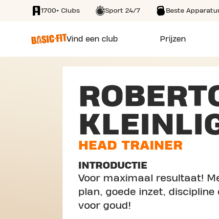
1700+ Clubs
Sport 24/7
Beste Apparatu
SKIP TO MAIN CONTENT
Vind een club
Prijzen
ROBERT
KLEINLI
HEAD TRAINER
INTRODUCTIE
Voor maximaal resultaat! M
plan, goede inzet, discipli
voor goud!