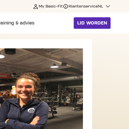
My Basic-Fit
Klantenservice
NL
raining & advies
LID WORDEN