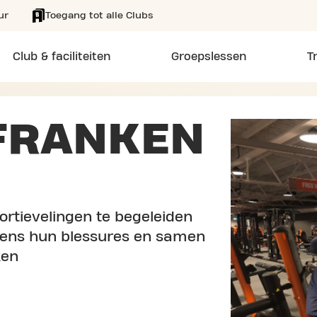
ur
Toegang tot alle Clubs
Club & faciliteiten
Groepslessen
T
FRANKEN
ortievelingen te begeleiden
jdens hun blessures en samen
ken