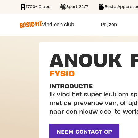
1700+ Clubs
Sport 24/7
Beste Apparatu
SKIP TO MAIN CONTENT
Vind een club
Prijzen
ANOUK 
FYSIO
INTRODUCTIE
Ik vind het super leuk om sp
met de preventie van, of ti
naar een nieuw doel te wer
NEEM CONTACT OP