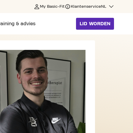
My Basic-Fit
Klantenservice
NL
raining & advies
LID WORDEN