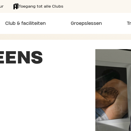
ur
Toegang tot alle Clubs
Club & faciliteiten
Groepslessen
T
EENS