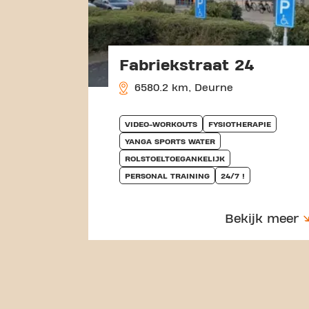
Fabriekstraat 24
6580.2 km, Deurne
VIDEO-WORKOUTS
FYSIOTHERAPIE
YANGA SPORTS WATER
ROLSTOELTOEGANKELIJK
PERSONAL TRAINING
24/7 !
Bekijk meer