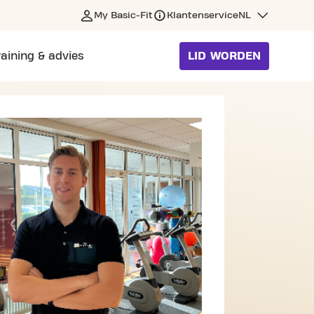
My Basic-Fit
Klantenservice
NL
raining & advies
LID WORDEN