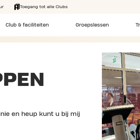
ur
Toegang tot alle Clubs
Club & faciliteiten
Groepslessen
T
PPEN
ie en heup kunt u bij mij