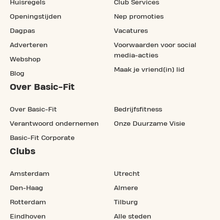
Huisregels
Club Services
Openingstijden
Nep promoties
Dagpas
Vacatures
Adverteren
Voorwaarden voor social
media-acties
Webshop
Maak je vriend(in) lid
Blog
Over Basic-Fit
Over Basic-Fit
Bedrijfsfitness
Verantwoord ondernemen
Onze Duurzame Visie
Basic-Fit Corporate
Clubs
Amsterdam
Utrecht
Den-Haag
Almere
Rotterdam
Tilburg
Eindhoven
Alle steden