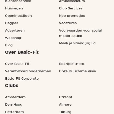
Klantenservice
Ambassadeurs
Huisregels
Club Services
Openingstijden
Nep promoties
Dagpas
Vacatures
Adverteren
Voorwaarden voor social
media-acties
Webshop
Maak je vriend(in) lid
Blog
Over Basic-Fit
Over Basic-Fit
Bedrijfsfitness
Verantwoord ondernemen
Onze Duurzame Visie
Basic-Fit Corporate
Clubs
Amsterdam
Utrecht
Den-Haag
Almere
Rotterdam
Tilburg