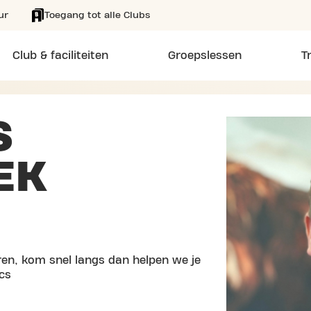
ur
Toegang tot alle Clubs
Club & faciliteiten
Groepslessen
T
S
EK
en, kom snel langs dan helpen we je
cs