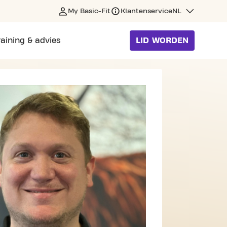
My Basic-Fit
Klantenservice
NL
raining & advies
LID WORDEN