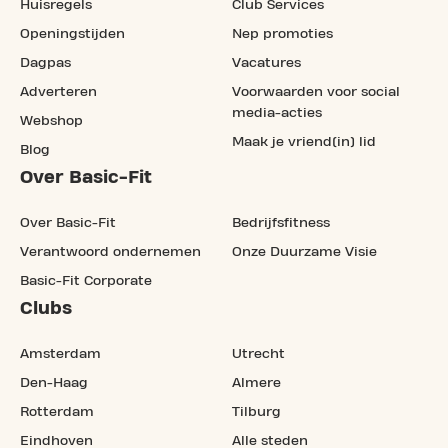
Huisregels
Club Services
Openingstijden
Nep promoties
Dagpas
Vacatures
Adverteren
Voorwaarden voor social
media-acties
Webshop
Maak je vriend(in) lid
Blog
Over Basic-Fit
Over Basic-Fit
Bedrijfsfitness
Verantwoord ondernemen
Onze Duurzame Visie
Basic-Fit Corporate
Clubs
Amsterdam
Utrecht
Den-Haag
Almere
Rotterdam
Tilburg
Eindhoven
Alle steden