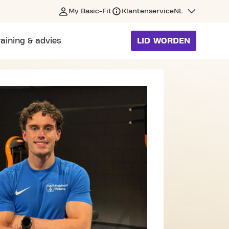
My Basic-Fit
Klantenservice
NL
raining & advies
LID WORDEN