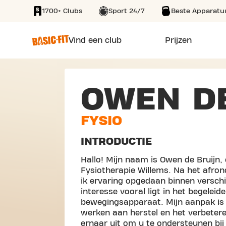
1700+ Clubs
Sport 24/7
Beste Apparatu
SKIP TO MAIN CONTENT
Vind een club
Prijzen
OWEN D
FYSIO
INTRODUCTIE
Hallo! Mijn naam is Owen de Bruijn,
Fysiotherapie Willems. Na het afron
ik ervaring opgedaan binnen verschil
interesse vooral ligt in het begele
bewegingsapparaat. Mijn aanpak is 
werken aan herstel en het verbeteren
ernaar uit om u te ondersteunen bij 