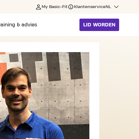
My Basic-Fit
Klantenservice
NL
raining & advies
LID WORDEN