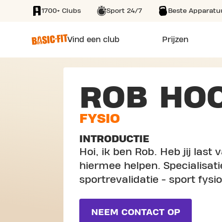
1700+ Clubs
Sport 24/7
Beste Apparatu
SKIP TO MAIN CONTENT
Vind een club
Prijzen
ROB HO
FYSIO
INTRODUCTIE
Hoi, ik ben Rob. Heb jij last 
hiermee helpen. Specialisati
sportrevalidatie - sport fysio
NEEM CONTACT OP