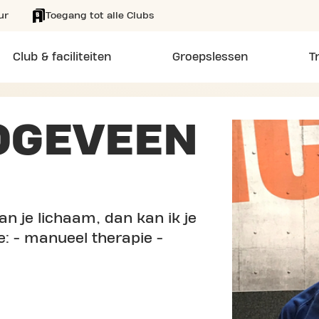
ur
Toegang tot alle Clubs
Club & faciliteiten
Groepslessen
T
OGEVEEN
van je lichaam, dan kan ik je
e: - manueel therapie -