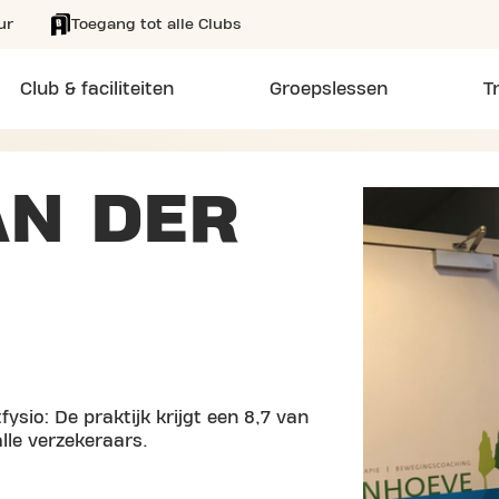
ur
Toegang tot alle Clubs
Club & faciliteiten
Groepslessen
T
AN DER
ysio: De praktijk krijgt een 8,7 van
lle verzekeraars.