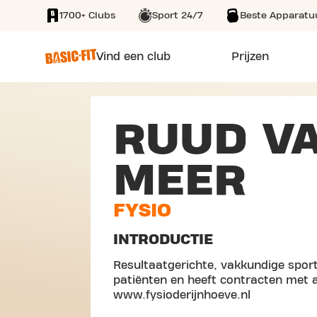
1700+ Clubs
Sport 24/7
Beste Apparatu
SKIP TO MAIN CONTENT
Vind een club
Prijzen
RUUD V
MEER
FYSIO
INTRODUCTIE
Resultaatgerichte, vakkundige sportf
patiënten en heeft contracten met a
www.fysioderijnhoeve.nl