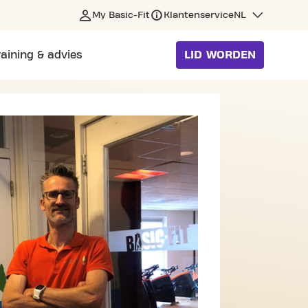
My Basic-Fit
Klantenservice
NL
raining & advies
LID WORDEN