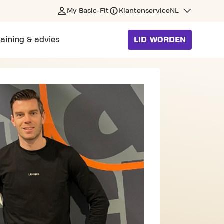
My Basic-Fit
Klantenservice
NL
raining & advies
LID WORDEN