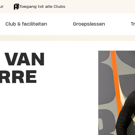
ur
Toegang tot alle Clubs
Club & faciliteiten
Groepslessen
T
 VAN
RRE