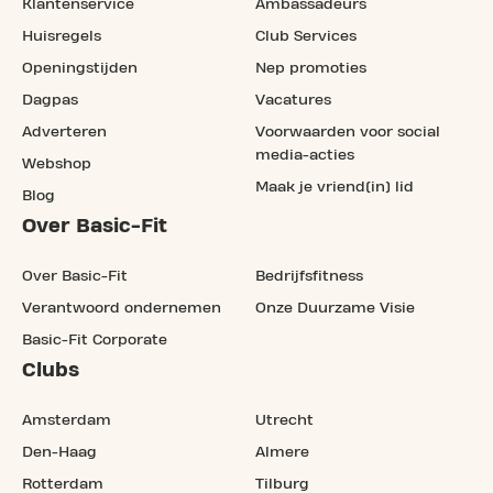
Klantenservice
Ambassadeurs
Huisregels
Club Services
Openingstijden
Nep promoties
Dagpas
Vacatures
Adverteren
Voorwaarden voor social
media-acties
Webshop
Maak je vriend(in) lid
Blog
Over Basic-Fit
Over Basic-Fit
Bedrijfsfitness
Verantwoord ondernemen
Onze Duurzame Visie
Basic-Fit Corporate
Clubs
Amsterdam
Utrecht
Den-Haag
Almere
Rotterdam
Tilburg