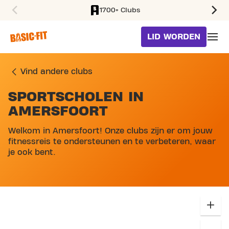
1700+ Clubs
SKIP TO MAIN CONTENT
LID WORDEN
Vind andere clubs
SPORTSCHOLEN IN
SKIP MAP LIST
AMERSFOORT
Welkom in Amersfoort! Onze clubs zijn er om jouw
fitnessreis te ondersteunen en te verbeteren, waar
je ook bent.